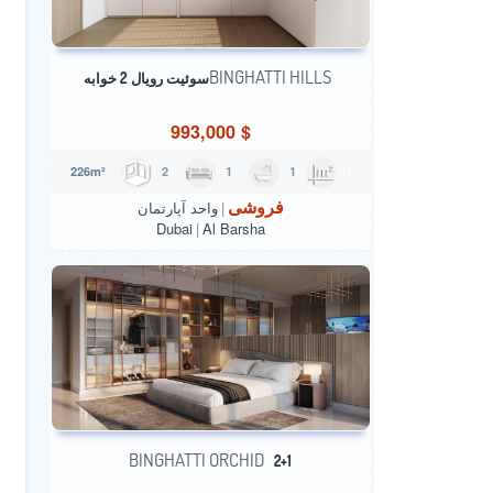
BINGHATTI HILLS
سوئیت رویال 2 خوابه
993,000
$
2
1
1
226m²
فروشی
واحد آپارتمان
Dubai
Al Barsha
BINGHATTI ORCHID
2+1