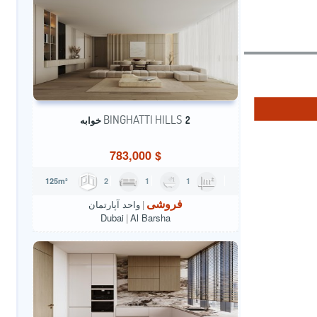
BINGHATTI HILLS
2 خوابه
783,000
$
2
1
1
125m²
فروشی
واحد آپارتمان
Dubai
Al Barsha