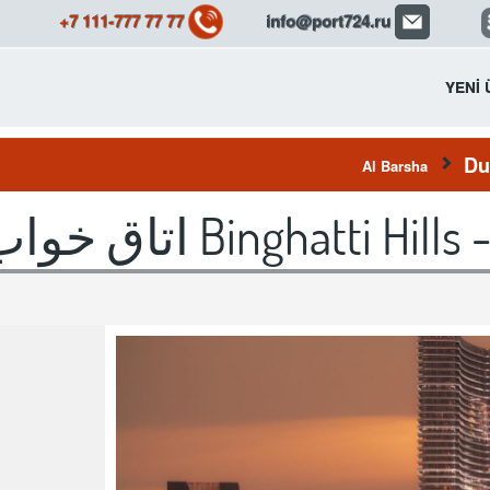
+7 111-777 77 77
info@port724.ru
YENİ 
Du
Al Barsha
Binghatti Hills  اتاق خواب