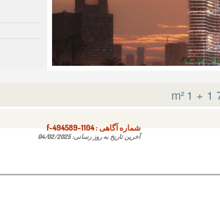
1 + 1
7
شماره آگاهی‌ :
f-494589-1104
آخرین تاریخ به روز رسانی:
04/02/2025