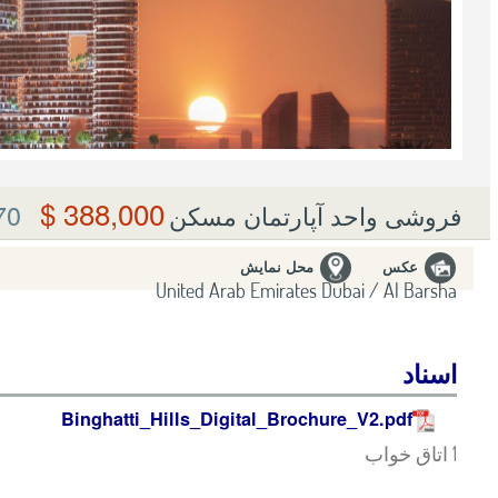
388,000 $
0 m²
فروشی واحد آپارتمان مسکن
عکس
محل نمایش
United Arab Emirates Dubai / Al Barsha
اسناد
Binghatti_Hills_Digital_Brochure_V2.pdf
1 اتاق خواب