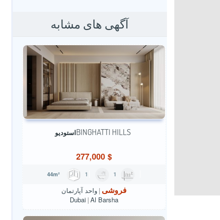
آگهی های مشابه
BINGHATTI HILLS
استودیو
277,000
$
1
1
44m²
فروشی
واحد آپارتمان
Dubai
Al Barsha