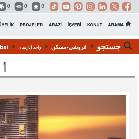
0
0
0
ÜYELİK
PROJELER
ARAZİ
İŞYERİ
KONUT
ARAMA
جستجو
فروشی-مسکن
bai
واحد آپارتمان
- 1