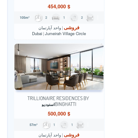
454,000
$
2
1
2
105m²
فروشی
واحد آپارتمان
Dubai
Jumeirah Village Circle
TRILLIONAIRE RESIDENCES BY
BINGHATTI
استودیو
500,000
$
1
1
57m²
فروشی
واحد آپارتمان