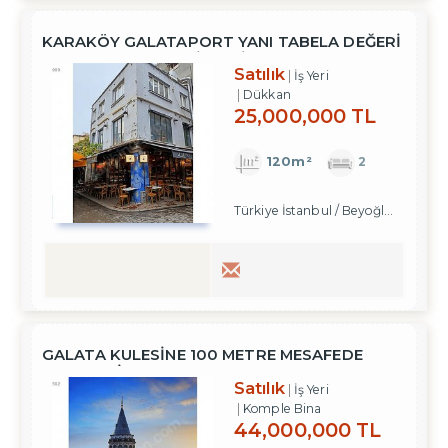
KARAKÖY GALATAPORT YANI TABELA DEĞERİ
YÜKSEK 1. VE 2.KAT İŞYERİ
Satılık
İş Yeri
Dükkan
25,000,000 TL
120m²
2
Türkiye İstanbul / Beyoğlu
/ Karakö
GALATA KULESİNE 100 METRE MESAFEDE
SATILIK BİNA
Satılık
İş Yeri
Komple Bina
44,000,000 TL