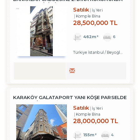
SATILIK TARİHİ BİNA
Satılık
İş Yeri
Komple Bina
28,500,000 TL
462m²
6
Türkiye İstanbul / Beyoğlu
/ Arapc
KARAKÖY GALATAPORT YANI KÖŞE PARSELDE
SATILIK BİNA
Satılık
İş Yeri
Komple Bina
28,000,000 TL
155m²
4