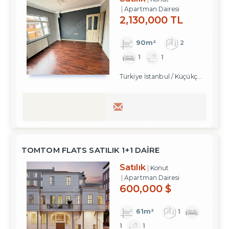
Apartman Dairesi
2,130,000 TL
90m²
2
1
1
Türkiye İstanbul / Küçükçekmece
/ 
TOMTOM FLATS SATILIK 1+1 DAİRE
Satılık
Konut
Apartman Dairesi
600,000 $
61m²
1
1
1