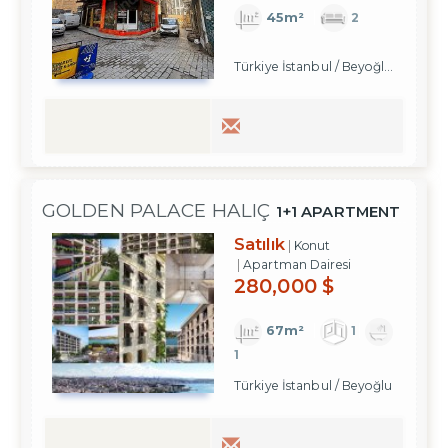
45m²
2
Türkiye İstanbul / Beyoğlu
/ Karakö
GOLDEN PALACE HALIÇ
1+1 APARTMENT
/ RESIDENCE
Satılık
Konut
Apartman Dairesi
280,000 $
67m²
1
1
Türkiye İstanbul / Beyoğlu