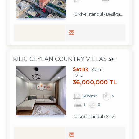
Türkiye İstanbul / Beşiktaş
/ Ortakö
KILIÇ CEYLAN COUNTRY VILLAS
5+1
Satılık
Konut
Villa
36,000,000 TL
507m²
5
1
3
Türkiye İstanbul / Silivri