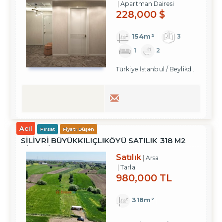
Apartman Dairesi
228,000 $
154m²
3
1
2
Türkiye İstanbul / Beylikdüzü
Acil
Fırsat
Fiyatı Düşen
SILIVRI BÜYÜKKILIÇLIKÖYÜ SATILIK 318 M2
HISSELI TARLA
Satılık
Arsa
Tarla
980,000 TL
318m²