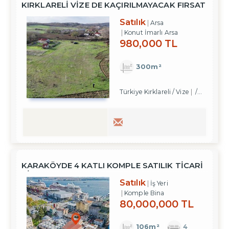
KIRKLARELİ VİZE DE KAÇIRILMAYACAK FIRSAT
YATIRIMLIK ARSA
Satılık
Arsa
Konut İmarlı Arsa
980,000 TL
300m²
Türkiye Kırklareli / Vize
/ Çavuşköy Köyü
KARAKÖYDE 4 KATLI KOMPLE SATILIK TİCARİ
BİNA
Satılık
İş Yeri
Komple Bina
80,000,000 TL
106m²
4