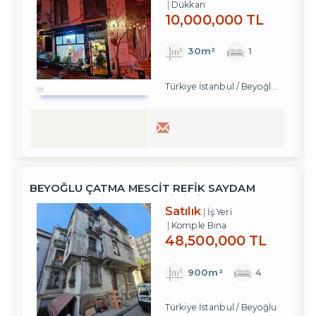
Dükkan
10,000,000 TL
30m²
1
Türkiye İstanbul / Beyoğlu
/ Cihangi
BEYOĞLU ÇATMA MESCIT REFIK SAYDAM
CADDE ÜZERI 900M² TARIHI BINA
Satılık
İş Yeri
Komple Bina
48,500,000 TL
900m²
4
Türkiye İstanbul / Beyoğlu