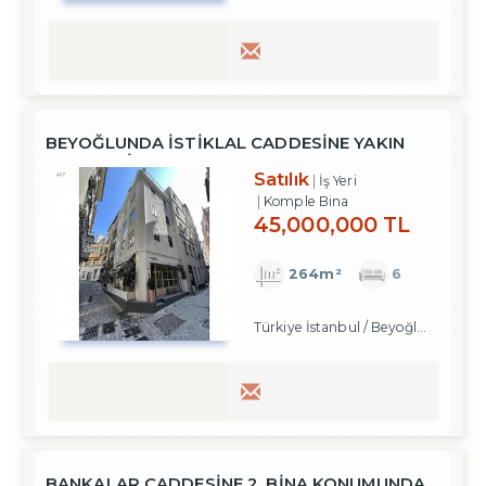
BEYOĞLUNDA ISTIKLAL CADDESINE YAKIN
SATILIK BINA
Satılık
İş Yeri
Komple Bina
45,000,000 TL
264m²
6
Türkiye İstanbul / Beyoğlu
/ Cihangi
BANKALAR CADDESİNE 2. BİNA KONUMUNDA