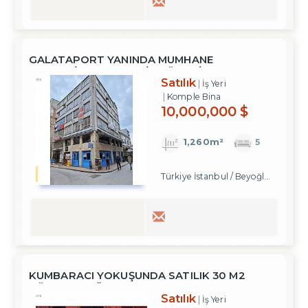
GALATAPORT YANINDA MUMHANE
CADDESİNDE EMSALSİZ KÖŞE BİNA!
Satılık
İş Yeri
Komple Bina
10,000,000 $
1,260m²
5
Türkiye İstanbul / Beyoğlu
/ Karakö
KUMBARACI YOKUŞUNDA SATILIK 30 M2
DÜKKAN MAĞAZA
Satılık
İş Yeri