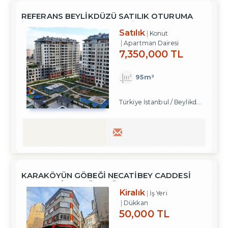
REFERANS BEYLIKDÜZÜ SATILIK OTURUMA
İZNE UYGUN SATILIK 2+1 DAIRE
Satılık
Konut
Apartman Dairesi
7,350,000 TL
95m²
Türkiye İstanbul / Beylikdüzü
/ Kava
KARAKÖYÜN GÖBEĞİ NECATİBEY CADDESİ
PARELLELİNDE KÖŞE DÜKKAN
Kiralık
İş Yeri
Dükkan
50,000 TL