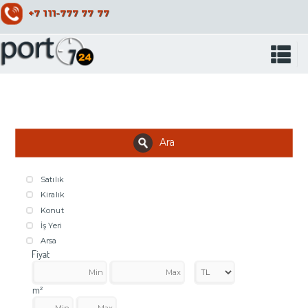
+7 111-777 77 77
Ara
Satılık
Kiralık
Konut
İş Yeri
Arsa
Fiyat
m²