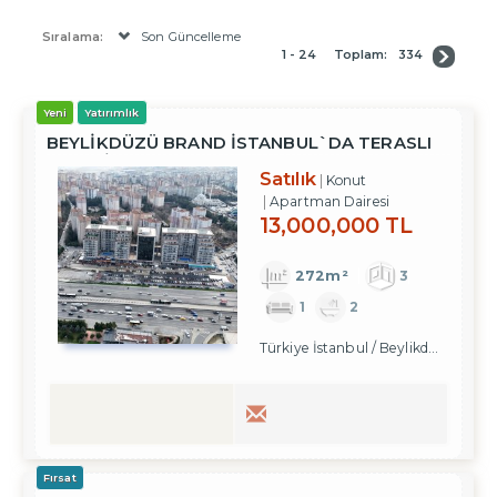
Sıralama:
Son Güncelleme
1 - 24
Toplam:
334
Yeni
Yatırımlık
BEYLİKDÜZÜ BRAND İSTANBUL`DA TERASLI
3+1 DAİRE
Satılık
Konut
Apartman Dairesi
13,000,000 TL
272m²
3
1
2
Türkiye İstanbul / Beylikdüzü
/ Kava
Fırsat