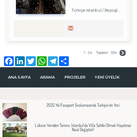
Türkiye İstanbul / Beyoğlu
/ Karakö
1 - 24
Toplam:
334
Facebook
LinkedIn
Twitter
WhatsApp
Telegram
Share
ANA SAYFA
ARAMA
PROJELER
YENİ ÜYELİK
2025 Yılı Pasaport Sıralamasında Türkiye’nin Yeri
Lüksün Yeniden Tanımı: İstanbul’da Villa Sahibi Olmak Hayatınızı
Nasıl Değiştirir?