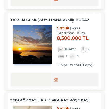
TAKSİM GÜMÜŞSUYU PANAROMİK BOĞAZ
MANZARALI TERASLI SATILIK DAİRE
Satılık
Konut
Apartman Dairesi
8,500,000 TL
104m²
2
1
4
Türkiye İstanbul / Beyoğlu
/ Taksim
SEFAKÖY SATILIK 2+1 ARA KAT KÖŞE BAŞI
DAIRE
Satılık
Konut