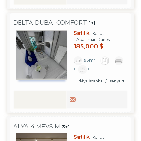
DELTA DUBAI COMFORT
1+1
Satılık
Konut
Apartman Dairesi
185,000 $
95m²
1
1
1
Türkiye İstanbul / Esenyurt
ALYA 4 MEVSIM
3+1
Satılık
Konut