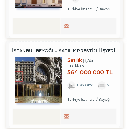
Türkiye İstanbul / Beyoğlu
/ Cihangi
İSTANBUL BEYOĞLU SATILIK PRESTIJLI İŞYERI
Satılık
İş Yeri
Dükkan
564,000,000 TL
1,920m²
5
Türkiye İstanbul / Beyoğlu
/ Karakö