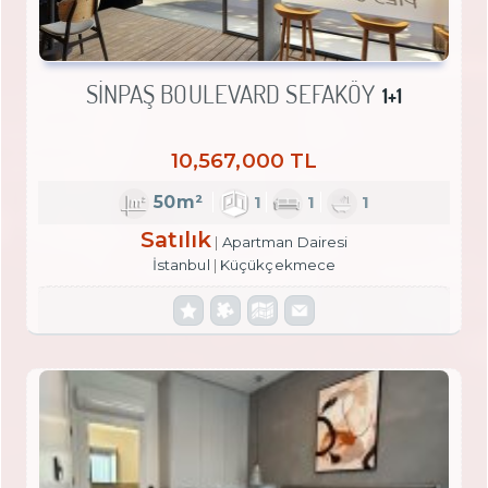
SİNPAŞ BOULEVARD SEFAKÖY
1+1
10,567,000 TL
50m²
1
1
1
Satılık
Apartman Dairesi
İstanbul
Küçükçekmece