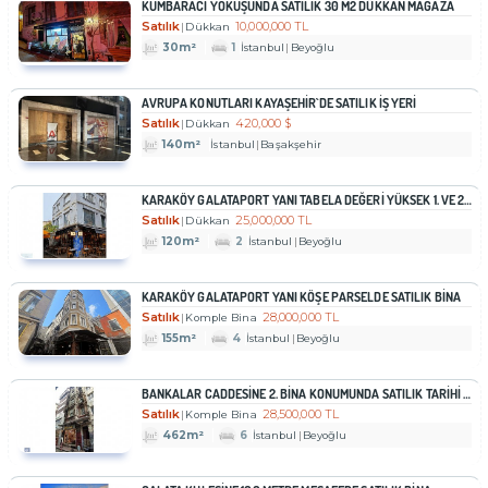
KUMBARACI YOKUŞUNDA SATILIK 30 M2 DÜKKAN MAĞAZA
Satılık
10,000,000 TL
Dükkan
30m²
1
İstanbul
Beyoğlu
AVRUPA KONUTLARI KAYAŞEHIR`DE SATILIK İŞ YERI
Satılık
420,000 $
Dükkan
140m²
İstanbul
Başakşehir
KARAKÖY GALATAPORT YANI TABELA DEĞERİ YÜKSEK 1. VE 2.KAT İŞYERİ
Satılık
25,000,000 TL
Dükkan
120m²
2
İstanbul
Beyoğlu
KARAKÖY GALATAPORT YANI KÖŞE PARSELDE SATILIK BİNA
Satılık
28,000,000 TL
Komple Bina
155m²
4
İstanbul
Beyoğlu
BANKALAR CADDESİNE 2. BİNA KONUMUNDA SATILIK TARİHİ BİNA
Satılık
28,500,000 TL
Komple Bina
462m²
6
İstanbul
Beyoğlu