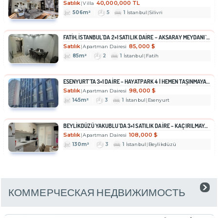
Satılık
40,000,000 TL
Villa
506m²
5
1
İstanbul
Silivri
FATIH, İSTANBUL`DA 2+1 SATILIK DAIRE – AKSARAY MEYDANI`NA YAKIN
Satılık
85,000 $
Apartman Dairesi
85m²
2
1
İstanbul
Fatih
ESENYURT`TA 3+1 DAIRE – HAYATPARK 4 | HEMEN TAŞINMAYA UYGUN
Satılık
98,000 $
Apartman Dairesi
145m²
3
1
İstanbul
Esenyurt
BEYLIKDÜZÜ YAKUBLU`DA 3+1 SATILIK DAIRE – KAÇIRILMAYACAK YATIRIM FIRSATI!
Satılık
108,000 $
Apartman Dairesi
130m²
3
1
İstanbul
Beylikdüzü
КОММЕРЧЕСКАЯ НЕДВИЖИМОСТЬ