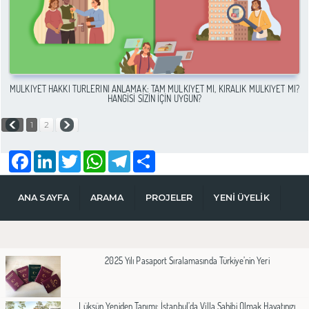
MÜLKIYET HAKKI TÜRLERINI ANLAMAK: TAM MÜLKIYET MI, KIRALIK MÜLKIYET MI?
HANGISI SIZIN İÇIN UYGUN?
1
2
Facebook
LinkedIn
Twitter
WhatsApp
Telegram
Share
ANA SAYFA
ARAMA
PROJELER
YENİ ÜYELİK
2025 Yılı Pasaport Sıralamasında Türkiye’nin Yeri
Lüksün Yeniden Tanımı: İstanbul’da Villa Sahibi Olmak Hayatınızı