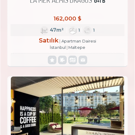
LA MER ALMIS DRAGOS
0+1 B
162,000 $
47m²
1
1
Satılık
Apartman Dairesi
İstanbul
Maltepe