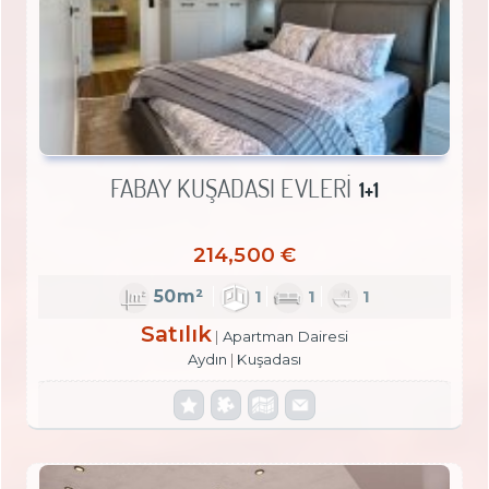
FABAY KUŞADASI EVLERI
1+1
214,500 €
50m²
1
1
1
Satılık
Apartman Dairesi
Aydın
Kuşadası