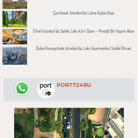
Çamlıvadi: İstanbul’da Lükse Açılan Kapı
EVvel İstanbul'da Satılık Lüks 4.5+1 Daire – Prestijli Bir Yaşam Alanı
Dubai Konseptinde İstanbul’da Lüks Gayrimenkul Sahibi Olmak
PORT724RU