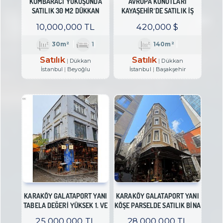
KUMBARACI YOKUŞUNDA
AVRUPA KONUTLARI
SATILIK 30 M2 DÜKKAN
KAYAŞEHIR`DE SATILIK İŞ
MAĞAZA
YERI
10,000,000 TL
420,000 $
30m²
1
140m²
Satılık
Satılık
Dükkan
Dükkan
İstanbul
Beyoğlu
İstanbul
Başakşehir
KARAKÖY GALATAPORT YANI
KARAKÖY GALATAPORT YANI
TABELA DEĞERİ YÜKSEK 1. VE
KÖŞE PARSELDE SATILIK BİNA
2.KAT İŞYERİ
25,000,000 TL
28,000,000 TL