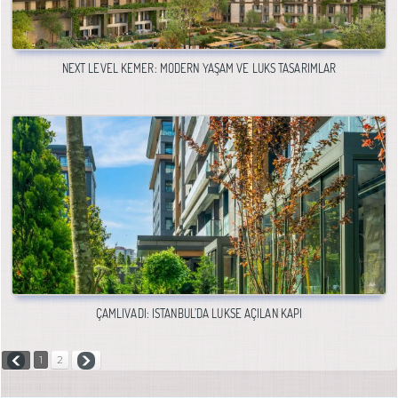
NEXT LEVEL KEMER: MODERN YAŞAM VE LÜKS TASARIMLAR
ÇAMLIVADI: İSTANBUL’DA LÜKSE AÇILAN KAPI
1
2