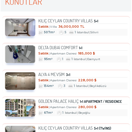
KONUTLAR
KILIÇ CEYLAN COUNTRY VILLAS
5+1
Satılık
36,000,000 TL
Villa
507m²
5
1
İstanbul
Silivri
DELTA DUBAI COMFORT
1+1
Satılık
185,000 $
Apartman Dairesi
95m²
1
1
İstanbul
Esenyurt
ALYA 4 MEVSIM
3+1
Satılık
228,000 $
Apartman Dairesi
154m²
3
1
İstanbul
Beylikdüzü
GOLDEN PALACE HALIÇ
1+1 APARTMENT / RESIDENCE
Satılık
280,000 $
Apartman Dairesi
67m²
1
İstanbul
Beyoğlu
KILIÇ CEYLAN COUNTRY VILLAS
5+1 (TWINS)