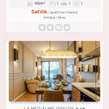
45m²
1
1
1
Satılık
Apartman Dairesi
Antalya
Aksu