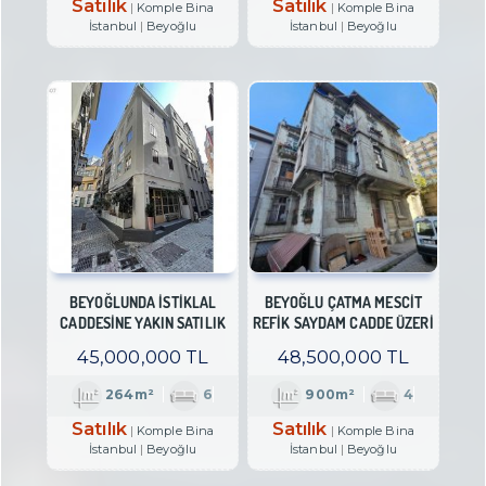
Satılık
Satılık
Komple Bina
Komple Bina
İstanbul
Beyoğlu
İstanbul
Beyoğlu
BEYOĞLUNDA ISTIKLAL
BEYOĞLU ÇATMA MESCIT
CADDESINE YAKIN SATILIK
REFIK SAYDAM CADDE ÜZERI
BINA
900M² TARIHI BINA
45,000,000 TL
48,500,000 TL
264m²
6
900m²
4
Satılık
Satılık
Komple Bina
Komple Bina
İstanbul
Beyoğlu
İstanbul
Beyoğlu