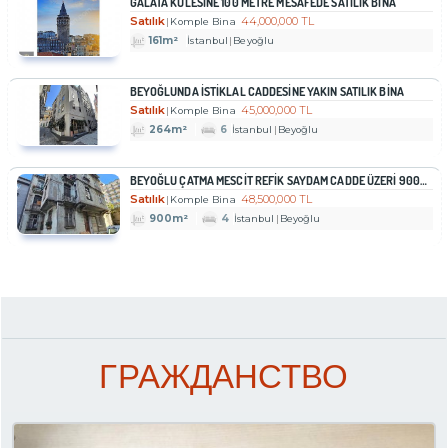
GALATA KULESİNE 100 METRE MESAFEDE SATILIK BİNA
Satılık
44,000,000 TL
Komple Bina
161m²
İstanbul
Beyoğlu
BEYOĞLUNDA ISTIKLAL CADDESINE YAKIN SATILIK BINA
Satılık
45,000,000 TL
Komple Bina
264m²
6
İstanbul
Beyoğlu
BEYOĞLU ÇATMA MESCIT REFIK SAYDAM CADDE ÜZERI 900M² TARIHI BINA
Satılık
48,500,000 TL
Komple Bina
900m²
4
İstanbul
Beyoğlu
ГРАЖДАНСТВО