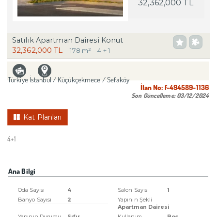
32,362,000 TL
Satılık Apartman Dairesi Konut
32,362,000 TL
178 m²
4 + 1
Türkiye İstanbul / Küçükçekmece
/ Sefaköy
İlan No:
f-494589-1136
Son Güncelleme:
03/12/2024
Kat Planları
4+1
Ana Bilgi
Oda Sayısı
4
Salon Sayısı
1
Banyo Sayısı
2
Yapının Şekli
Apartman Dairesi
Yapının Durumu
Sıfır
Kullanım
Boş