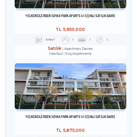
YELKENCİLERDEN SOYAK PARK APARTS 1+1 EŞYALI SATILIK DAİRE
TL
5,950,000
57m²
1
1
1
Satılık
Apartman Dairesi
İstanbul
Küçükçekmece
YELKENCİLERDEN SOYAK PARK APARTS 1+1 EŞYALI SATILIK DAİRE
TL
5,875,000