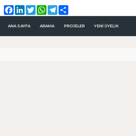
Facebook
LinkedIn
Twitter
WhatsApp
Telegram
Share
ANA SAYFA
ARAMA
PROJELER
YENİ ÜYELİK