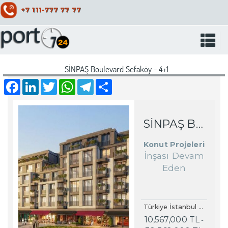
+7 111-777 77 77
SİNPAŞ Boulevard Sefaköy - 4+1
Facebook
LinkedIn
Twitter
WhatsApp
Telegram
Share
SİNPAŞ BOULEVARD SEFAKÖY
Konut Projeleri
İnşası Devam
Eden
Türkiye İstanbul Küçükçekmece Sefaköy
10,567,000 TL
-