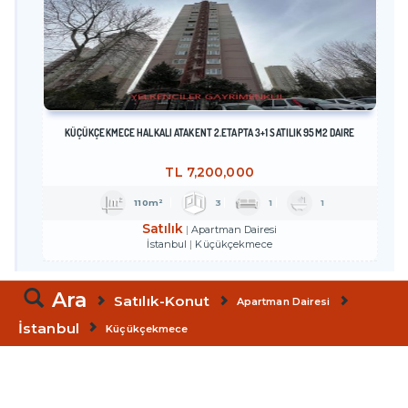
KÜÇÜKÇEKMECE HALKALI ATAKENT 2.ETAPTA 3+1 SATILIK 95M2 DAİRE
TL
7,200,000
110m²
3
1
1
Satılık
Apartman Dairesi
İstanbul
Küçükçekmece
Ara
Satılık-Konut
Apartman Dairesi
İstanbul
Küçükçekmece